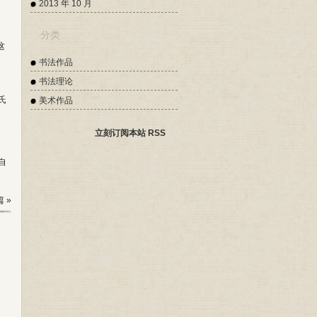
2013 年 10 月
分类
这
书法作品
书法理论
氏
美术作品
立刻订阅本站 RSS
自
 »