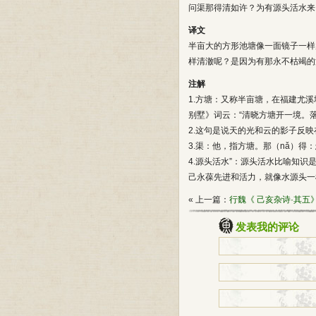
问渠那得清如许？为有源头活水来
译文
半亩大的方形池塘像一面镜子一样
样清澈呢？是因为有那永不枯竭的
注解
1.方塘：又称半亩塘，在福建尤
别墅》词云：“清晓方塘开一境。
2.这句是说天的光和云的影子反
3.渠：他，指方塘。那（nǎ）得
4.源头活水”：源头活水比喻知
己永葆先进和活力，就像水源头一
« 上一篇：
行魏《 己亥杂诗·其五
发表我的评论