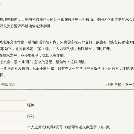
。
展现在眼前，天空的光彩和浮云的影子都在镜子中一起移动。要问为何那方塘的水会
源头为它源源不断地输送活水啊.
溪城南郑义斋馆舍（后为南溪书院）内。朱熹父亲松与郑交好，故尝有《蝶恋花·醉宿郑
落絮如飞，肯向春风定。”鉴：镜。古人以铜为镜，包以镜袱，用时打开。
映在塘水之中，不停地变动，犹如人在徘徊。
：怎么会。那：通“哪”，怎么的意思。清如许：这样清澈。
识是不断更新和发展的，从而不断积累，只有在人生的学习中不断学习运用探索，才能使
样。
》书法展示
楷书 舍得
：下一篇
昵称
邮箱
个人主页或QQ号(填写QQ后即评论头像显示QQ头像)