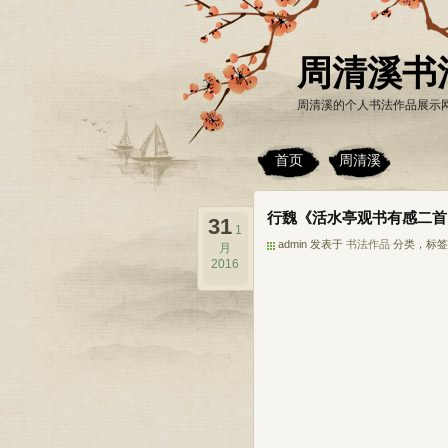
周清溪书
周清溪的个人书法作品展示
首页
周清溪
行魏《活水亭观书有感二首
31
1
admin 发表于
书法作品
分类，标签
月
2016