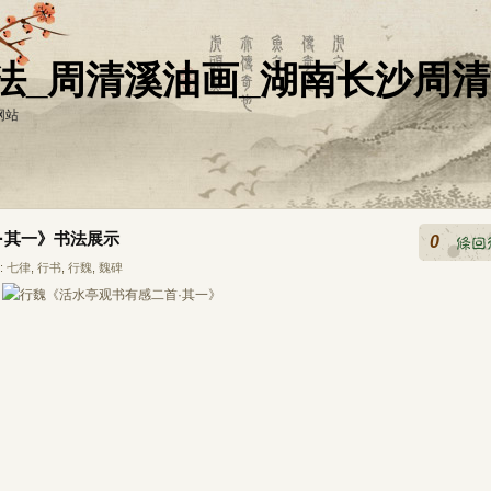
法_周清溪油画_湖南长沙周
网站
·其一》书法展示
0
:
七律
,
行书
,
行魏
,
魏碑