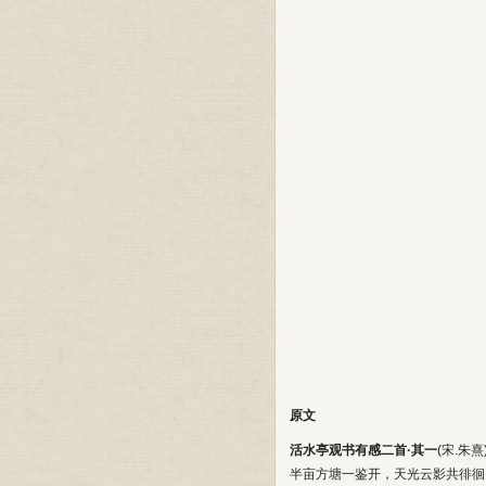
原文
活水亭观书有感二首·其一
(宋.朱熹
半亩方塘一鉴开，天光云影共徘徊