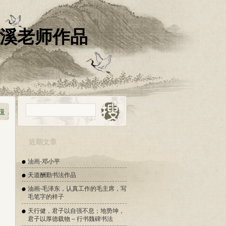
清溪老师作品
近期文章
油画-邓小平
天道酬勤书法作品
油画-毛泽东，认真工作的毛主席，写
毛笔字的样子
天行健，君子以自强不息；地势坤，
君子以厚德载物 – 行书魏碑书法