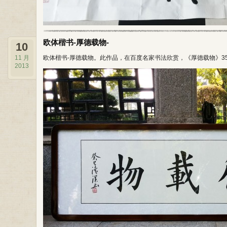
欧体楷书-厚德载物-
10
11 月
欧体楷书-厚德载物。此作品，在百度名家书法欣赏，《厚德载物》35
2013