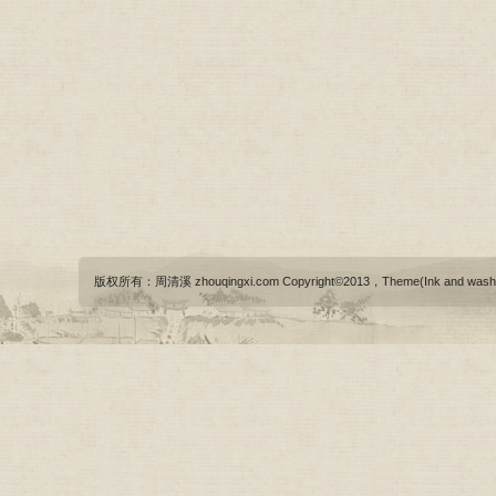
版权所有：周清溪 zhouqingxi.com Copyright©2013，Theme(Ink and wash)